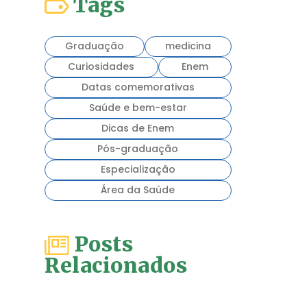
Tags
Graduação
medicina
Curiosidades
Enem
Datas comemorativas
Saúde e bem-estar
Dicas de Enem
Pós-graduação
Especialização
Área da Saúde
Posts
Relacionados